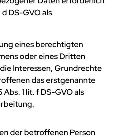
ezogener Daten erforderlich
t. d DS-GVO als
rung eines berechtigten
mens oder eines Dritten
 die Interessen, Grundrechte
roffenen das erstgenannte
6 Abs. 1 lit. f DS-GVO als
arbeitung.
n der betroffenen Person