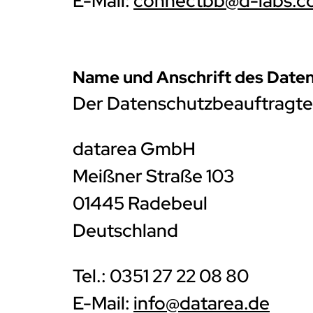
E-Mail:
connectbb@d-labs.
Name und Anschrift des Date
Der Datenschutzbeauftragte 
datarea GmbH
Meißner Straße 103
01445 Radebeul
Deutschland
Tel.: 0351 27 22 08 80
E-Mail:
info@datarea.de